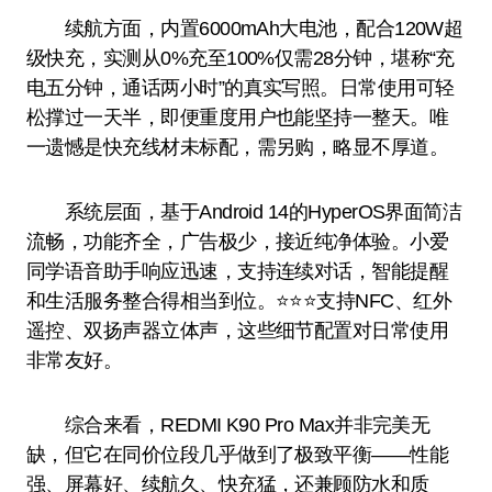
续航方面，内置6000mAh大电池，配合120W超
级快充，实测从0%充至100%仅需28分钟，堪称“充
电五分钟，通话两小时”的真实写照。日常使用可轻
松撑过一天半，即便重度用户也能坚持一整天。唯
一遗憾是快充线材未标配，需另购，略显不厚道。
系统层面，基于Android 14的HyperOS界面简洁
流畅，功能齐全，广告极少，接近纯净体验。小爱
同学语音助手响应迅速，支持连续对话，智能提醒
和生活服务整合得相当到位。⭐️⭐️⭐️支持NFC、红外
遥控、双扬声器立体声，这些细节配置对日常使用
非常友好。
综合来看，REDMI K90 Pro Max并非完美无
缺，但它在同价位段几乎做到了极致平衡——性能
强、屏幕好、续航久、快充猛，还兼顾防水和质