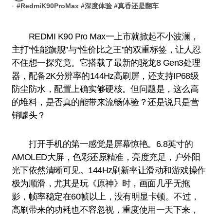
#
RedmiK90ProMax
#
深度体验
#
真香还是翻车
REDMI K90 Pro Max一上市就掀起不小波澜，
主打“性能旗舰”与“性价比之王”的双重标签，让人忍
不住想一探究竟。它搭载了最新的骁龙8 Gen3处理
器，配备2K分辨率的144Hz高刷屏，还支持IP68级
防尘防水，配置上确实够硬核。但问题是，这么高
的堆料，是否真的能带来流畅体验？还是说只是营
销噱头？
打开手机的第一感觉是屏幕惊艳。6.8英寸的
AMOLED大屏，色彩还原精准，亮度充足，户外阳
光下依然清晰可见。144Hz刷新率让滑动和游戏操作
极为顺滑，尤其是玩《原神》时，画面几乎无拖
影，帧率稳定在60帧以上，没有明显卡顿。不过，
高刷带来的功耗也不容忽视，重度使用一天下来，