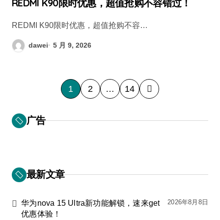
REDMI K90限时优惠，超值抢购不容错过！
REDMI K90限时优惠，超值抢购不容…
dawei
5 月 9, 2026
文
1
2
…
14
章
分
广告
页
最新文章
2026年8月8日
华为nova 15 Ultra新功能解锁，速来get
优惠体验！