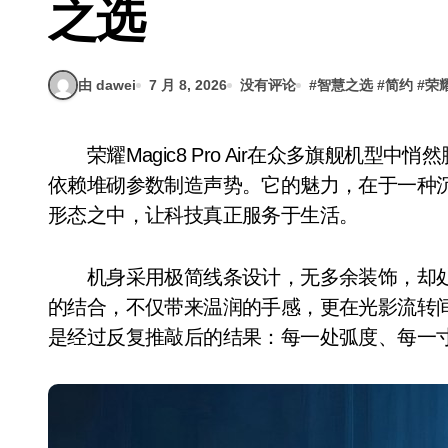
之选
由 dawei
7 月 8, 2026
没有评论
#
智慧之选
#
简约
#
荣耀
荣耀Magic8 Pro Air在众多旗舰机型中悄然脱颖而出，它不靠夸张的外观设计博取眼球，也不
依赖堆砌参数制造声势。它的魅力，在于一种
形态之中，让科技真正服务于生活。
机身采用极简线条设计，无多余装饰，却处
的结合，不仅带来温润的手感，更在光影流转间
是经过反复推敲后的结果：每一处弧度、每一