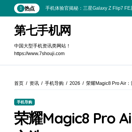
跳
热点
手机体验官揭秘：REDMI K90配置亮点
转
到
小米17 Pro Max在手，资讯动态一机全
内
第七手机网
容
荣耀Magic V6体验官揭秘：一屏掌控，
iPhone 17 Pro性能大跃升！手机体验
中国大型手机资讯类网站！
https://www.7shouji.com
荣耀500 Pro携MOLLY来袭，手机体验
一加Turbo 6性能狂飙来袭，手机体验
华为nova 15深度揭秘！新机亮点+超实
首页
资讯
手机导购
2026
荣耀Magic8 Pro 
荣耀ROBOT PHONE体验：一触即享，
手机导购
荣耀ROBOT PHONE在手，资讯动态随
荣耀Magic8 Pr