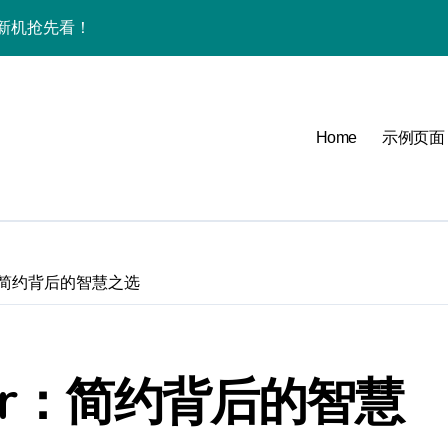
+发售详情全掌握！
览无遗漏！
新机玩法全指南！
Home
示例页面
官带你抢先探秘
官速领前沿科技！
官带你抢先深度解析！
用功能全掌握
Air：简约背后的智慧之选
24小时资讯智能相伴！
时速递不落后！
o Air：简约背后的智慧