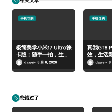
相关文章
手机导购
手机导购
极简美学小米17 Ultra徕
真我GT8 
卡版：随手一拍，生活
效，生活
尽在掌中
dawei
8 月 6, 2026
dawei
8
您错过了