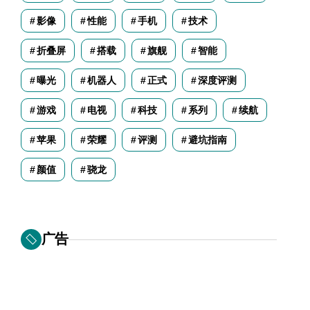
影像
性能
手机
技术
折叠屏
搭载
旗舰
智能
曝光
机器人
正式
深度评测
游戏
电视
科技
系列
续航
苹果
荣耀
评测
避坑指南
颜值
骁龙
广告