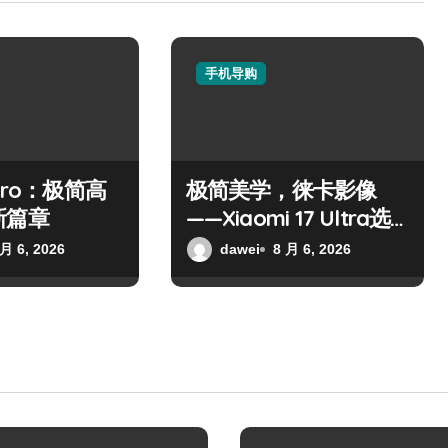
手机导购
Pro：极简高
极简美学，徕卡影像
新篇章
——Xiaomi 17 Ultra选
购指南
 月 6, 2026
dawei
8 月 6, 2026