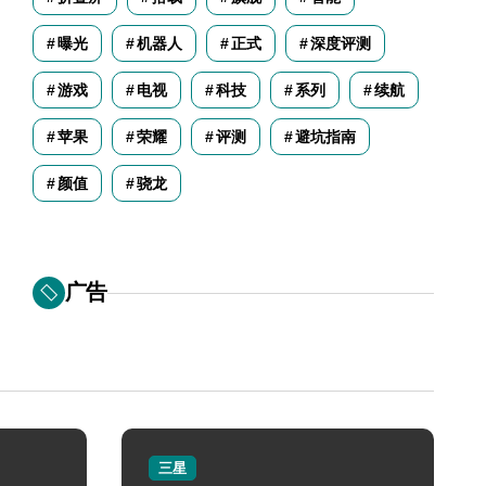
曝光
机器人
正式
深度评测
游戏
电视
科技
系列
续航
苹果
荣耀
评测
避坑指南
颜值
骁龙
广告
三星