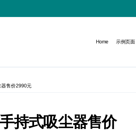
Home
示例页面
必看
可能
器售价2990元
点
线手持式吸尘器售价