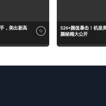
+上手，美出新高
S26+颜值暴击！机皇
颜秘籍大公开