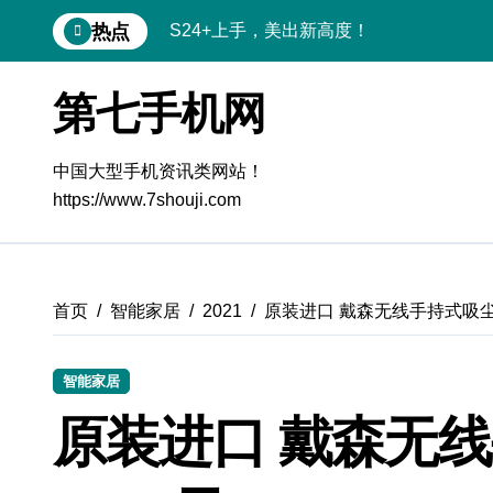
跳
热点
S24+上手，美出新高度！
转
到
S26+颜值暴击！机皇美颜秘籍大公开
内
第七手机网
容
A56 5G登场，刷新三星时尚新高度！
三星S26上手玩转个性美化｜手机体验官
中国大型手机资讯类网站！
https://www.7shouji.com
S25美化秘籍：个性定制，炫酷随行
Galaxy C55 5G潮玩定制，焕新体验无限
Galaxy C55 5G登场，美学新标杆！
首页
智能家居
2021
原装进口 戴森无线手持式吸尘
Galaxy Z Flip6：折叠时尚，秒变潮流焦
智能家居
Galaxy S25+闪亮登场，这样美炸全场！
原装进口 戴森无
S25 Ultra颜值炸裂！定制主题潮翻天