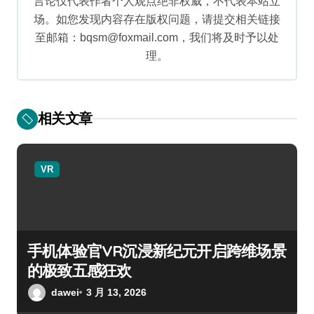
言论仅代表作者个人观点绝非权威，不代表本站立
场。如您发现内容存在版权问题，请提交相关链接
至邮箱：bqsm@foxmail.com，我们将及时予以处
理。
相关文章
VR
手机体验官VR沉浸新纪元开启跨维场景
的极致五感狂欢
dawei
3 月 13, 2026