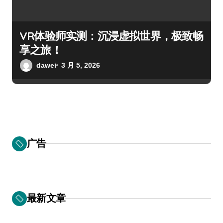
VR体验师实测：沉浸虚拟世界，极致畅
享之旅！
dawei
3 月 5, 2026
广告
最新文章