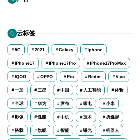
云标签
5G
2021
Galaxy
Iphone
IPhone17
IPhone17Pro
IPhone17ProMax
IQOO
OPPO
Pro
Redmi
Vivo
一加
三星
中国
人工智能
体验
全球
华为
发布
家电
小米
影像
性能
手机
技术
折叠屏
搭载
旗舰
智能
曝光
机器人