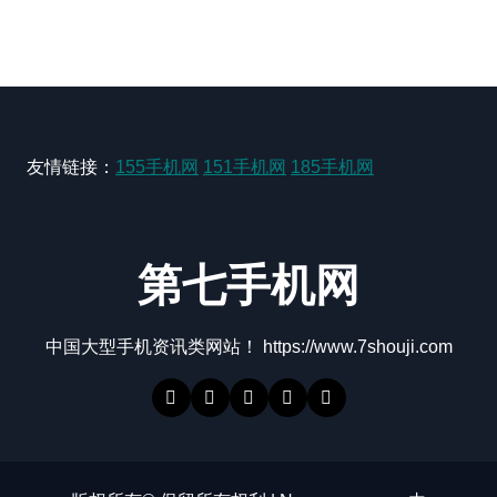
友情链接：
155手机网
151手机网
185手机网
第七手机网
中国大型手机资讯类网站！ https://www.7shouji.com