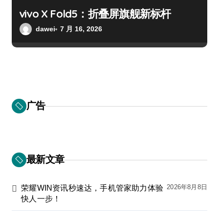
vivo X Fold5：折叠屏旗舰新标杆
dawei
7 月 16, 2026
广告
最新文章
2026年8月8日
荣耀WIN资讯秒速达，手机管家助力体验
快人一步！