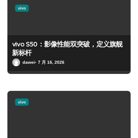
vivo
vivo S50：影像性能双突破，定义旗舰
新标杆
dawei
7 月 16, 2026
vivo