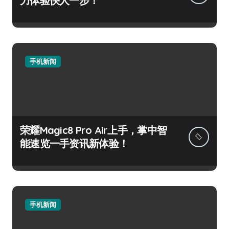
力体验快人一步！
手机新闻
荣耀Magic8 Pro Air上手，掌中智
能速览一手资讯新体验！
手机新闻