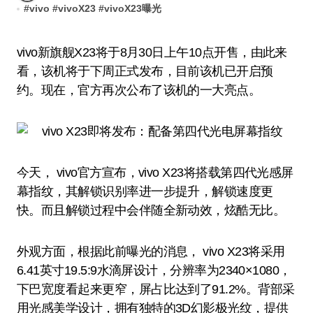
#
vivo
#
vivoX23
#
vivoX23曝光
vivo新旗舰X23将于8月30日上午10点开售，由此来
看，该机将于下周正式发布，目前该机已开启预
约。现在，官方再次公布了该机的一大亮点。
今天，
vivo官方宣布，vivo X23将搭载第四代光感屏
幕指纹，其解锁识别率进一步提升，解锁速度更
快。而且解锁过程中会伴随全新动效，炫酷无比。
外观方面，根据此前曝光的消息，
vivo X23将采用
6.41英寸19.5:9水滴屏设计，分辨率为2340×1080，
下巴宽度看起来更窄，屏占比达到了91.2%。背部采
用光感美学设计，拥有独特的3D幻影极光纹，提供