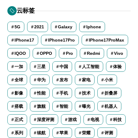
云标签
5G
2021
Galaxy
Iphone
IPhone17
IPhone17Pro
IPhone17ProMax
IQOO
OPPO
Pro
Redmi
Vivo
一加
三星
中国
人工智能
体验
全球
华为
发布
家电
小米
影像
性能
手机
技术
折叠屏
搭载
旗舰
智能
曝光
机器人
正式
深度评测
游戏
电视
科技
系列
续航
苹果
荣耀
评测