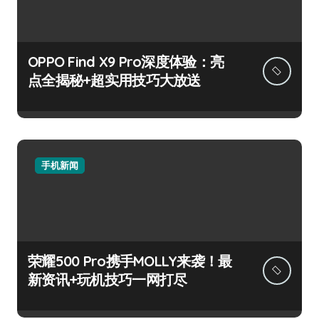
OPPO Find X9 Pro深度体验：亮
点全揭秘+超实用技巧大放送
手机新闻
荣耀500 Pro携手MOLLY来袭！最
新资讯+玩机技巧一网打尽