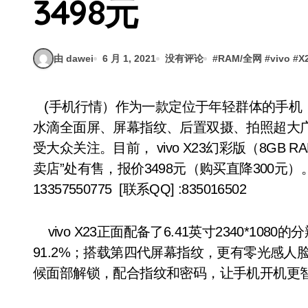
3498元
由 dawei
6 月 1, 2021
没有评论
#
RAM/全网
#
vivo
#
X
(手机行情）作为一款定位于年轻群体的手机，vivo X23的光感美学设计极具艺术气质，更凭借
水滴全面屏、屏幕指纹、后置双摄、拍照超大
受大众关注。目前， vivo X23幻彩版（8GB
卖店”处有售，报价3498元（购买直降300元
13357550775 [联系QQ] :835016502
vivo X23正面配备了6.41英寸2340*1
91.2%；搭载第四代屏幕指纹，更有零光感
候面部解锁，配合指纹和密码，让手机开机更