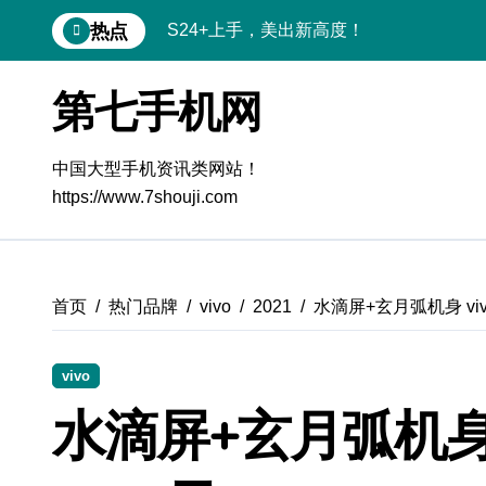
跳
热点
S24+上手，美出新高度！
转
到
S26+颜值暴击！机皇美颜秘籍大公开
内
第七手机网
容
A56 5G登场，刷新三星时尚新高度！
三星S26上手玩转个性美化｜手机体验官
中国大型手机资讯类网站！
https://www.7shouji.com
S25美化秘籍：个性定制，炫酷随行
Galaxy C55 5G潮玩定制，焕新体验无限
Galaxy C55 5G登场，美学新标杆！
首页
热门品牌
vivo
2021
水滴屏+玄月弧机身 vivo
Galaxy Z Flip6：折叠时尚，秒变潮流焦
vivo
Galaxy S25+闪亮登场，这样美炸全场！
水滴屏+玄月弧机身 vi
S25 Ultra颜值炸裂！定制主题潮翻天