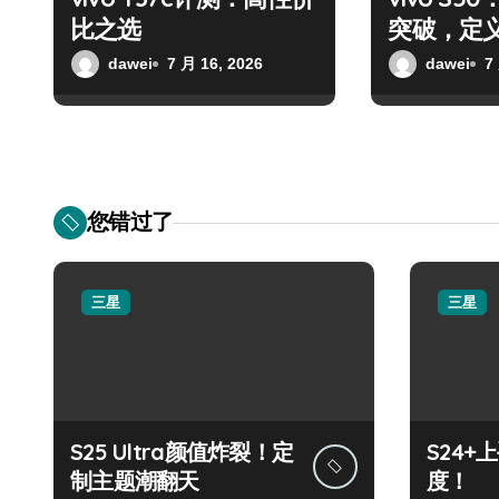
比之选
突破，定
dawei
7 月 16, 2026
dawei
7
您错过了
三星
三星
S25 Ultra颜值炸裂！定
S24
制主题潮翻天
度！