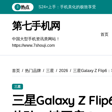
跳
热点
S26+颜值暴击！机皇美颜秘籍大公开
转
到
A56 5G惊艳登场，三星新风尚来了！
内
第七手机网
容
三星S26上手：3招秒变个性手机
首页
S25美化秘籍：个性定制，炫酷随行
中国大型手机资讯类网站！
https://www.7shouji.com
Galaxy C55 5G潮定新玩法
Galaxy C55 5G登场，美学新标杆！
Galaxy Z Flip6：折叠间，尽享潮流美学
首页
热门品牌
三星
2026
三星Galaxy Z F
Galaxy S25+闪亮登场，这样美到夺目！
三星
S25 Ultra颜值炸裂！定制主题潮到没朋友
三星Galaxy Z F