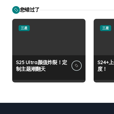
您错过了
三星
三星
S25 Ultra颜值炸裂！定
S24
制主题潮翻天
度！