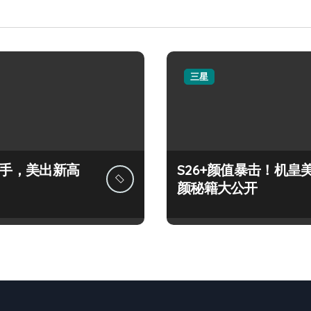
三星
+上手，美出新高
S26+颜值暴击！机皇
颜秘籍大公开