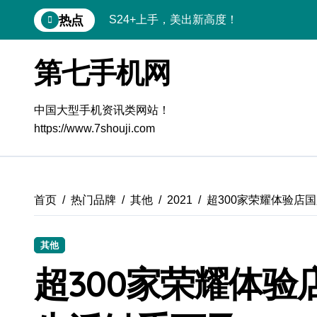
跳
热点
S24+上手，美出新高度！
转
到
S26+颜值暴击！机皇美颜秘籍大公开
内
第七手机网
容
A56 5G登场，刷新三星时尚新高度！
三星S26上手玩转个性美化｜手机体验官
中国大型手机资讯类网站！
https://www.7shouji.com
S25美化秘籍：个性定制，炫酷随行
Galaxy C55 5G潮玩定制，焕新体验无限
Galaxy C55 5G登场，美学新标杆！
首页
热门品牌
其他
2021
超300家荣耀体验店
Galaxy Z Flip6：折叠时尚，秒变潮流焦
其他
Galaxy S25+闪亮登场，这样美炸全场！
超300家荣耀体
S25 Ultra颜值炸裂！定制主题潮翻天