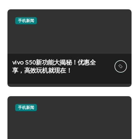
手机新闻
vivo S50新功能大揭秘！优惠全
享，高效玩机就现在！
手机新闻