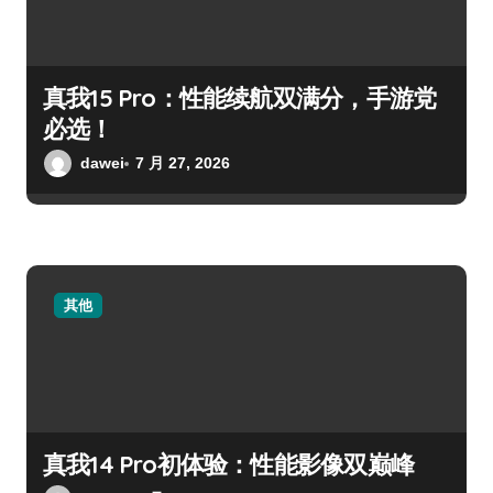
真我15 Pro：性能续航双满分，手游党
必选！
dawei
7 月 27, 2026
其他
真我14 Pro初体验：性能影像双巅峰