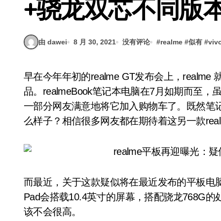
+骁龙双芯不同版
由 dawei
8 月 30, 2021
没有评论
#
realme
#
似有
#
viv
早在今年年初的realme GT发布会上，realme 就表示今年继续推进生态的布局，推出更多生态产
品。realmeBook笔记本电脑在7月如期而
一部分网友满意地将它加入购物车了。既然笔记本电
么样子？相信很多网友都在期待着这另一款rea
而最近，关于这款疑似将在最近发布的平板电脑也
Pad会搭载10.4英寸的屏幕，搭配骁龙768
该不会很高。