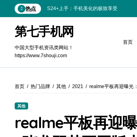
跳
热点
S24+上手：手机美化的极致享受
转
到
S26+颜值暴击！机皇美颜秘籍大公开
内
第七手机网
容
A56 5G惊艳登场，三星新风尚来了！
首页
三星S26上手：3招秒变个性手机
中国大型手机资讯类网站！
https://www.7shouji.com
S25美化秘籍：个性定制，炫酷随行
Galaxy C55 5G潮定新玩法
Galaxy C55 5G登场，美学新标杆！
首页
热门品牌
其他
2021
realme平板再迎曝
Galaxy Z Flip6：折叠间，尽享潮流美学
其他
Galaxy S25+闪亮登场，这样美到夺目！
realme平板再
S25 Ultra颜值炸裂！定制主题潮到没朋友