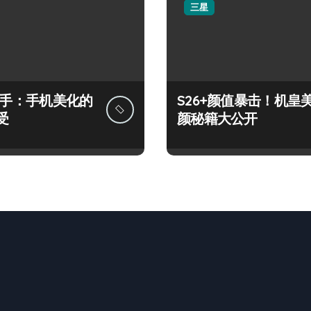
三星
+上手：手机美化的
S26+颜值暴击！机皇
受
颜秘籍大公开