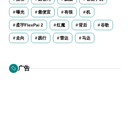
曝光
最便宜
有很
机
柔宇FlexPai 2
红魔
背后
谷歌
走向
践行
雷达
马达
广告