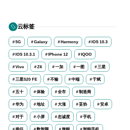
云标签
5G
Galaxy
Harmony
IOS 10.3
IOS 10.3.1
IPhone 12
IQOO
Vivo
Z6
一加
一图
三星
三星S20 FE
不输
中端
于斌
五十
体验
全市
制造商
华为
地址
大涨
妥协
安卓
对于
小屏
忠诚度
手机
接任
数智网
旗舰
智能手机