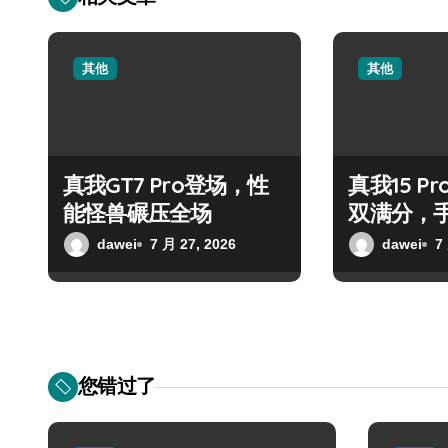
其他
其他
真我GT7 Pro登场，性
真我15 P
能怪兽碾压全场
双满分，
dawei
7 月 27, 2026
dawei
7
您错过了