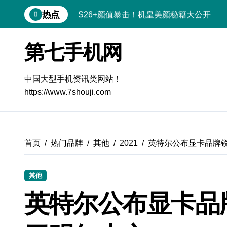
跳
热点
S26+颜值暴击！机皇美颜秘籍大公开
转
到
A56 5G登场，刷新三星时尚新高度！
内
第七手机网
容
三星S26上手玩转个性美化｜手机体验官
S25美化秘籍：个性定制，炫酷随行
中国大型手机资讯类网站！
https://www.7shouji.com
Galaxy C55 5G潮玩定制，焕新体验无限
Galaxy C55 5G登场，美学新标杆！
Galaxy Z Flip6：折叠时尚，秒变潮流焦
首页
热门品牌
其他
2021
英特尔公布显卡品牌
Galaxy S25+闪亮登场，这样美炸全场！
其他
S25 Ultra颜值炸裂！定制主题潮翻天
英特尔公布显卡品