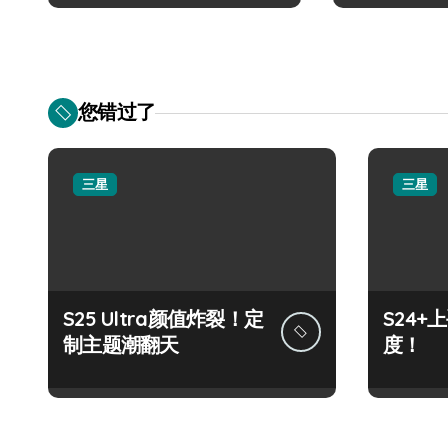
您错过了
三星
三星
S25 Ultra颜值炸裂！定
S24
制主题潮翻天
度！