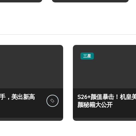
三星
+上手，美出新高
S26+颜值暴击！机皇
颜秘籍大公开