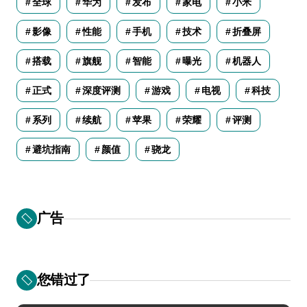
全球
华为
发布
家电
小米
影像
性能
手机
技术
折叠屏
搭载
旗舰
智能
曝光
机器人
正式
深度评测
游戏
电视
科技
系列
续航
苹果
荣耀
评测
避坑指南
颜值
骁龙
广告
您错过了