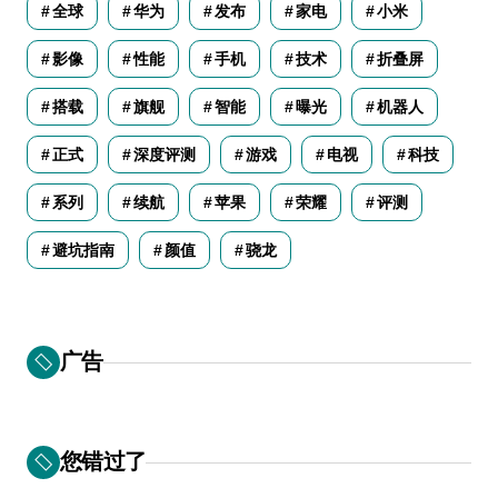
全球
华为
发布
家电
小米
影像
性能
手机
技术
折叠屏
搭载
旗舰
智能
曝光
机器人
正式
深度评测
游戏
电视
科技
系列
续航
苹果
荣耀
评测
避坑指南
颜值
骁龙
广告
您错过了