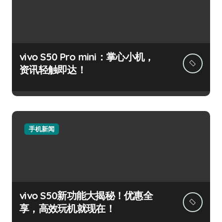
vivo S50 Pro mini：掌心小机，
资讯轻触即达！
手机新闻
vivo S50新功能大揭秘！优惠全
享，高效玩机就现在！