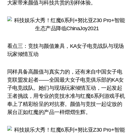
大家带来颜值与科技共赏的别样体验。
看点三：竞技与颜值兼具，KA女子电竞战队与现场
玩家倾情互动
同样具备高颜值与真实力的，还有来自中国女子电
竞联盟发起者——全国最大女子电竞俱乐部的KA女
子电竞战队。她们与现场玩家倾情互动，一起发起
王者挑战，用专业的竞技水准与红魔6系列游戏手机
奉上了精彩纷呈的对抗赛。颜值与竞技一起绽放的
展台正如红魔的产品一样熠熠生辉。