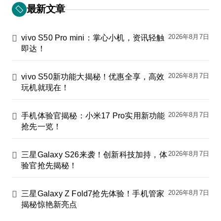
最新文章
2026年8月7日
vivo S50 Pro mini：掌心小机，资讯轻触
即达！
2026年8月7日
vivo S50新功能大揭秘！优惠全享，高效
玩机就现在！
2026年8月7日
手机体验官揭秘：小米17 Pro实用新功能
抢先一览！
2026年8月7日
三星Galaxy S26来袭！创新科技加持，体
验官抢先揭秘！
2026年8月7日
三星Galaxy Z Fold7抢先体验！手机管家
揭秘惊艳新亮点