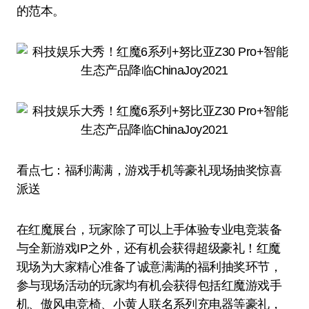
的范本。
看点七：福利满满，游戏手机等豪礼现场抽奖惊喜
派送
在红魔展台，玩家除了可以上手体验专业电竞装备
与全新游戏IP之外，还有机会获得超级豪礼！红魔
现场为大家精心准备了诚意满满的福利抽奖环节，
参与现场活动的玩家均有机会获得包括红魔游戏手
机、傲风电竞椅、小黄人联名系列充电器等豪礼，