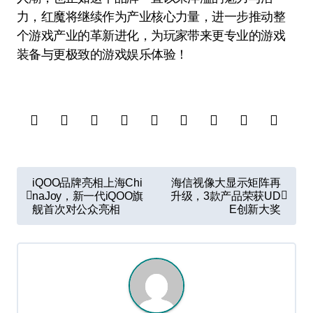
力，红魔将继续作为产业核心力量，进一步推动整
个游戏产业的革新进化，为玩家带来更专业的游戏
装备与更极致的游戏娱乐体验！
文
iQOO品牌亮相上海Chi
海信视像大显示矩阵再
章
naJoy，新一代iQOO旗
升级，3款产品荣获UD
舰首次对公众亮相
E创新大奖
导
航