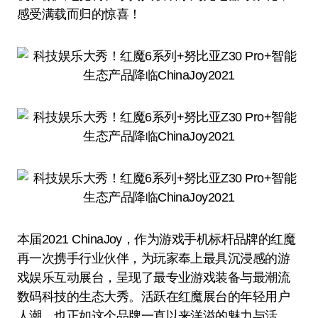
感受满载而归的惊喜！
本届2021 ChinaJoy，作为游戏手机标杆品牌的红魔
再一次携手行业伙伴，为玩家奉上最具沉浸感的游
戏娱乐互动展台，呈现了最专业游戏装备与最潮流
数码科技的生态大秀。活跃在红魔展台的年轻用户
人潮，也正如这个品牌一直以来洋溢的魅力与活