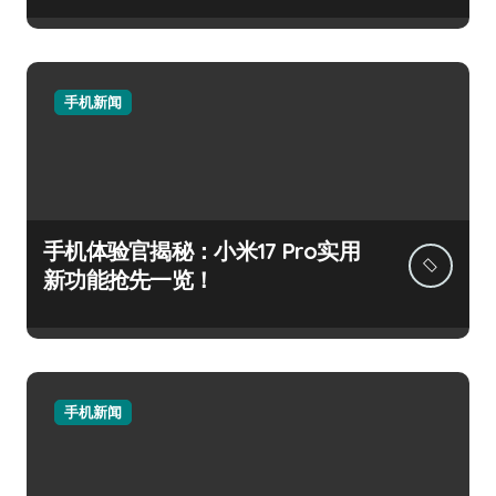
手机新闻
手机体验官揭秘：小米17 Pro实用
新功能抢先一览！
手机新闻