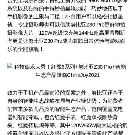
合的全场景四摄，搭配全新升级的 Neovision 10影像
系统以及独特的手持秒拍星轨功能，巧妙地拓展了
手机影像的上限与门槛：小白用户可以轻松拍摄星
轨，专业摄影师也可以借助努比亚Z30 Pro更好地拍
摄影像大片。120W超级快充与144Hz超高屏幕刷新
率更是让努比亚Z30 Pro成为兼顾日常体验与游戏娱
乐的全能旗舰！
致力于手机产品最前沿的探索之外，努比亚还基于
自身的智能生态战略布局与产业链优势，为消费者
们带来多款高品质的智能生态产品，范围覆盖充电
器到智能穿戴，包含红魔手表、红魔双核散热背
夹、红魔拓展坞等等。其中120W/65W两大规格的氘
锋氮化镓充电器以及努比亚方糖快充等多款产品都