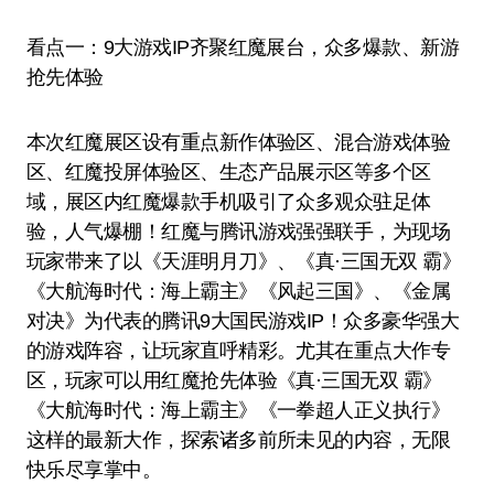
看点一：9大游戏IP齐聚红魔展台，众多爆款、新游
抢先体验
本次红魔展区设有重点新作体验区、混合游戏体验
区、红魔投屏体验区、生态产品展示区等多个区
域，展区内红魔爆款手机吸引了众多观众驻足体
验，人气爆棚！红魔与腾讯游戏强强联手，为现场
玩家带来了以《天涯明月刀》、《真·三国无双 霸》
《大航海时代：海上霸主》《风起三国》、《金属
对决》为代表的腾讯9大国民游戏IP！众多豪华强大
的游戏阵容，让玩家直呼精彩。尤其在重点大作专
区，玩家可以用红魔抢先体验《真·三国无双 霸》
《大航海时代：海上霸主》《一拳超人正义执行》
这样的最新大作，探索诸多前所未见的内容，无限
快乐尽享掌中。