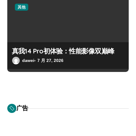
其他
真我14 Pro初体验：性能影像双巅峰
dawei
7 月 27, 2026
广告