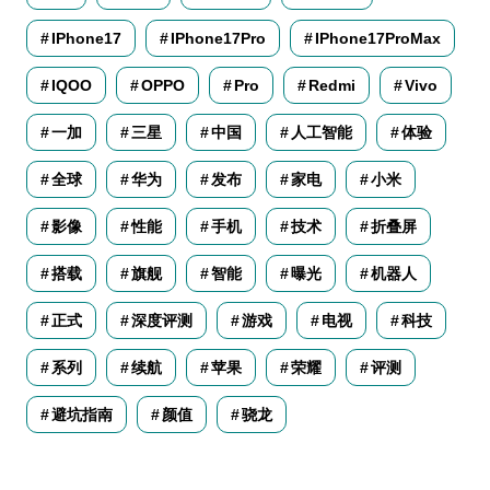
IPhone17
IPhone17Pro
IPhone17ProMax
IQOO
OPPO
Pro
Redmi
Vivo
一加
三星
中国
人工智能
体验
全球
华为
发布
家电
小米
影像
性能
手机
技术
折叠屏
搭载
旗舰
智能
曝光
机器人
正式
深度评测
游戏
电视
科技
系列
续航
苹果
荣耀
评测
避坑指南
颜值
骁龙