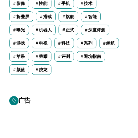
影像
性能
手机
技术
折叠屏
搭载
旗舰
智能
曝光
机器人
正式
深度评测
游戏
电视
科技
系列
续航
苹果
荣耀
评测
避坑指南
颜值
骁龙
广告