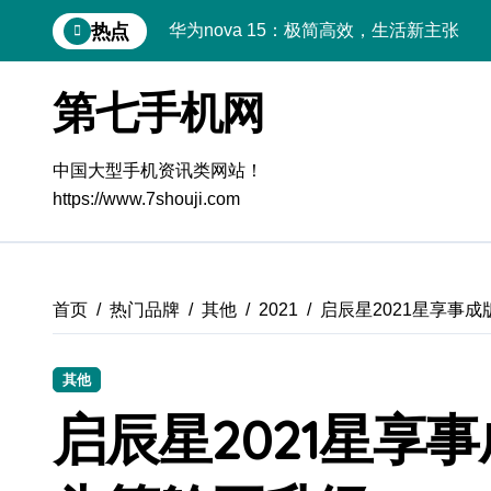
跳
华为nova 15：极简高效，生活新主张
热点
转
到
极简美学新体验：Xiaomi MIX Flip 2导
内
第七手机网
容
iPhone 17e导购指南：简约生活，智慧之
华为nova15 Ultra：极简高效，生活新解
中国大型手机资讯类网站！
真我GT8 Pro：极简旗舰，体验满分
https://www.7shouji.com
三星W26：极简设计，畅享高效生活
极简之选，三星W26开启尊享新境
首页
热门品牌
其他
2021
启辰星2021星享事
极简之选：三星Galaxy S26，高效生活
极简美学巅峰：OPPO Find X9 Pro全解
其他
启辰星2021星享
极简美学新典范：三星Galaxy S26