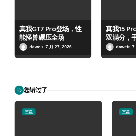
真我GT7 Pro登场，性
真我15 P
能怪兽碾压全场
双满分，
dawei
7 月 27, 2026
dawei
7
您错过了
三星
三星