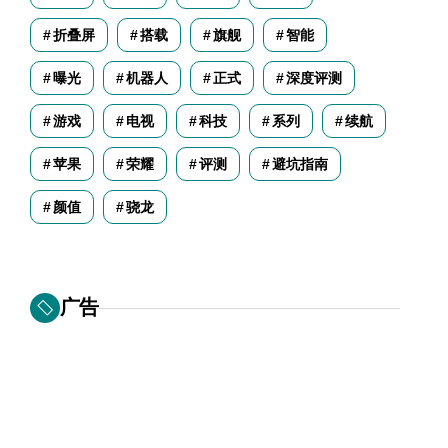
折叠屏
搭载
旗舰
智能
曝光
机器人
正式
深度评测
游戏
电视
科技
系列
续航
苹果
荣耀
评测
避坑指南
颜值
骁龙
广告