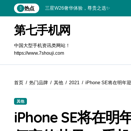
跳
热点
三星W26奢华体验，尊贵之选✨
转
到
Galaxy S26 Ultra美学升级，惊艳视界全
内
第七手机网
容
极简美学小米17 Ultra徕卡版：随手一
真我GT8 Pro：极简高效，生活新篇章
中国大型手机资讯类网站！
https://www.7shouji.com
极简美学，徕卡影像——Xiaomi 17 Ultr
一加Turbo 6V：极简生活，性能王者
极简美学新典范：三星Galaxy S26
首页
热门品牌
其他
2021
iPhone SE将在
华为nova 15：极简高效，生活新主张
其他
极简美学新体验：Xiaomi MIX Flip 2导
iPhone SE将
A56 5G美学觉醒：潮人专属装扮攻略