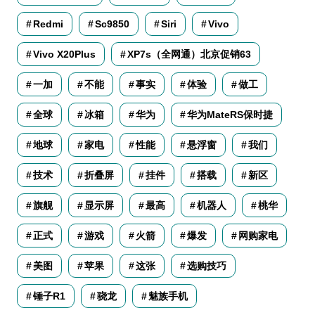
Redmi
Sc9850
Siri
Vivo
Vivo X20Plus
XP7s（全网通）北京促销63
一加
不能
事实
体验
做工
全球
冰箱
华为
华为MateRS保时捷
地球
家电
性能
悬浮窗
我们
技术
折叠屏
挂件
搭载
新区
旗舰
显示屏
最高
机器人
桃华
正式
游戏
火箭
爆发
网购家电
美图
苹果
这张
选购技巧
锤子R1
骁龙
魅族手机