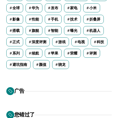
全球
华为
发布
家电
小米
影像
性能
手机
技术
折叠屏
搭载
旗舰
智能
曝光
机器人
正式
深度评测
游戏
电视
科技
系列
续航
苹果
荣耀
评测
避坑指南
颜值
骁龙
广告
您错过了