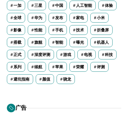
一加
三星
中国
人工智能
体验
全球
华为
发布
家电
小米
影像
性能
手机
技术
折叠屏
搭载
旗舰
智能
曝光
机器人
正式
深度评测
游戏
电视
科技
系列
续航
苹果
荣耀
评测
避坑指南
颜值
骁龙
广告