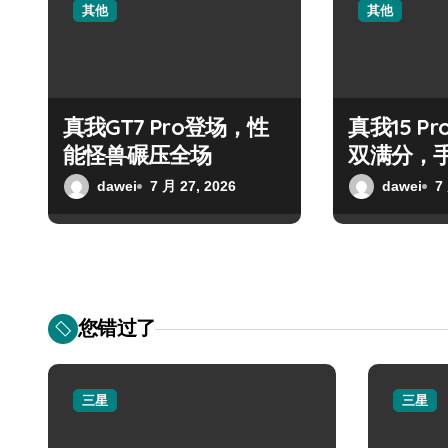
其他
其他
真我GT7 Pro登场，性
真我15 P
能怪兽碾压全场
双满分，
dawei
7 月 27, 2026
dawei
7
您错过了
三星
三星