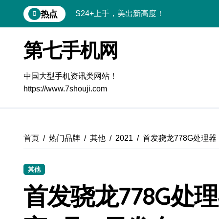
跳
热点
S24+上手，美出新高度！
转
到
S26+颜值暴击！机皇美颜秘籍大公开
内
第七手机网
容
A56 5G登场，刷新三星时尚新高度！
三星S26上手玩转个性美化｜手机体验官
中国大型手机资讯类网站！
https://www.7shouji.com
S25美化秘籍：个性定制，炫酷随行
Galaxy C55 5G潮玩定制，焕新体验无限
Galaxy C55 5G登场，美学新标杆！
首页
热门品牌
其他
2021
首发骁龙778G处理器
Galaxy Z Flip6：折叠时尚，秒变潮流焦
其他
Galaxy S25+闪亮登场，这样美炸全场！
首发骁龙778G处
S25 Ultra颜值炸裂！定制主题潮翻天