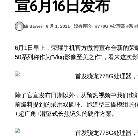
宣6月16日发布
由 dawei
6 月 1, 2021
没有评论
#
778G
#
处理器
#
系
#
6月1日早上，荣耀手机官方微博宣布全新的荣耀50系列将于6月16日正式发布。在微博中将荣耀
50系列称作为“Vlog影像至美之作”，看来这
除了官宣发布日期以外，从预热视频中我们也能
前爆料提到的采用双圆环、跑道型三摄模组的信
+超广角+潜望式长焦镜头的硬件方案。