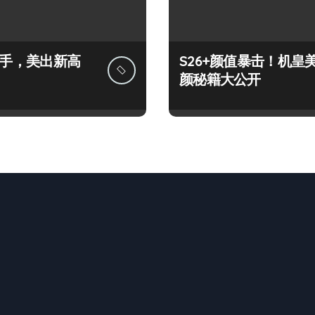
+上手，美出新高
S26+颜值暴击！机皇
颜秘籍大公开