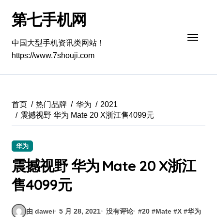
跳
第七手机网
转
到
内
中国大型手机资讯类网站！
容
https://www.7shouji.com
首页
热门品牌
华为
2021
震撼视野 华为 Mate 20 X浙江售4099元
华为
震撼视野 华为 Mate 20 X浙江
售4099元
由 dawei
5 月 28, 2021
没有评论
#
20
#
Mate
#
X
#
华为