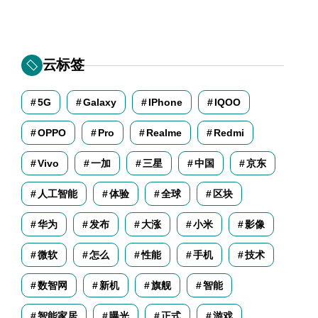
云标签
5G
Galaxy
IPhone
IQOO
OPPO
Pro
Realme
Redmi
Vivo
一加
三星
中国
京东
人工智能
体验
全球
区块
华为
发布
大涨
小米
影像
微软
怎么
性能
手机
技术
数智网
新机
旗舰
智能
智能家居
曝光
正式
游戏