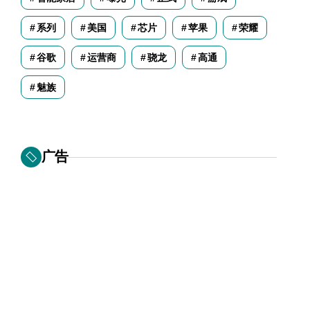
系列
美国
芯片
苹果
荣耀
谷歌
运营商
骁龙
高通
魅族
广告