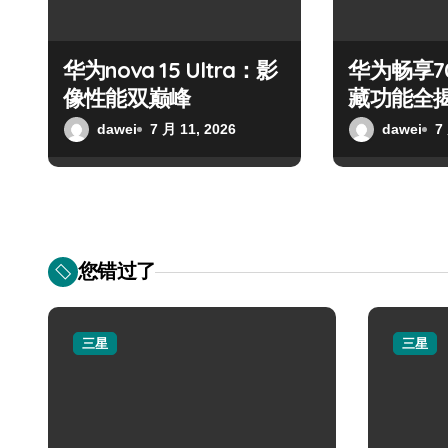
华为nova 15 Ultra：影
华为畅享7
像性能双巅峰
藏功能全
dawei
7 月 11, 2026
dawei
7
您错过了
三星
三星