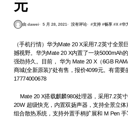
元
由 dawei
5 月 28, 2021
没有评论
#
支持
#
畅享
#
X
#
华
（手机行情）华为Mate 20 X采用7.2英寸全景巨幕屏，无论玩大型游戏还是看4K大片都能获得震
撼视野。华为Mate 20 X内置了一块5000
强劲持久。目前， 华为 Mate 20 X（6GB
商城(全新原装)”处有售，报价4099元。有需
17774000678
Mate 20 X搭载麒麟980处理器，采用7.2
20W 超级快充，内置双扬声器，支持全景立体
组合散热系统，支持外置手柄扩展和 M Pen 