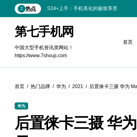
跳
热点
S24+上手：手机美化的极致享受
转
到
S26+颜值暴击！机皇美颜秘籍大公开
内
第七手机网
容
A56 5G惊艳登场，三星新风尚来了！
首页
三星S26上手：3招秒变个性手机
中国大型手机资讯类网站！
https://www.7shouji.com
S25美化秘籍：个性定制，炫酷随行
Galaxy C55 5G潮定新玩法
Galaxy C55 5G登场，美学新标杆！
首页
热门品牌
华为
2021
后置徕卡三摄 华为 Mate
Galaxy Z Flip6：折叠间，尽享潮流美学
华为
Galaxy S25+闪亮登场，这样美到夺目！
后置徕卡三摄 华为 Ma
S25 Ultra颜值炸裂！定制主题潮到没朋友