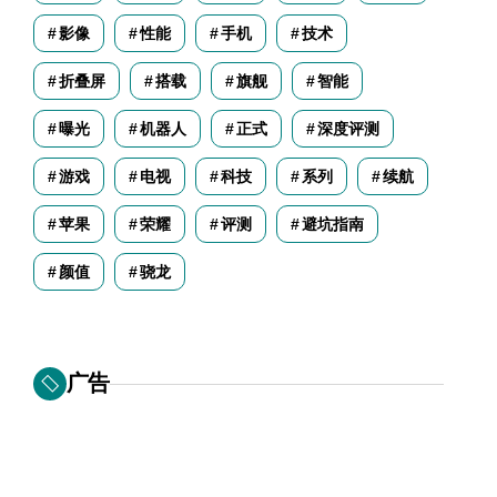
影像
性能
手机
技术
折叠屏
搭载
旗舰
智能
曝光
机器人
正式
深度评测
游戏
电视
科技
系列
续航
苹果
荣耀
评测
避坑指南
颜值
骁龙
广告