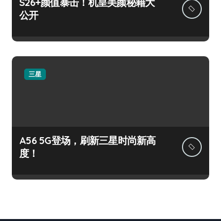
S26+颜值暴击！机皇美颜秘籍大
公开
三星
A56 5G登场，刷新三星时尚新高
度！