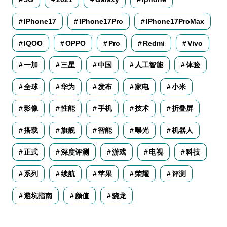
IPhone17
IPhone17Pro
IPhone17ProMax
IQOO
OPPO
Pro
Redmi
Vivo
一加
三星
中国
人工智能
体验
全球
华为
发布
家电
小米
影像
性能
手机
技术
折叠屏
搭载
旗舰
智能
曝光
机器人
正式
深度评测
游戏
电视
科技
系列
续航
苹果
荣耀
评测
避坑指南
颜值
骁龙