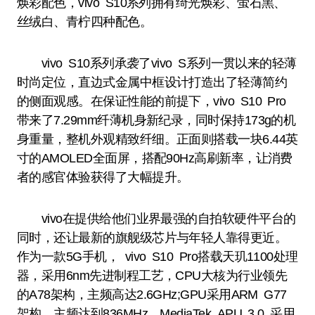
焕彩配色，vivo S10系列拥有绮光焕彩、萤石黑、
丝绒白、青柠四种配色。
vivo S10系列承袭了vivo S系列一贯以来的轻薄
时尚定位，直边式金属中框设计打造出了轻薄简约
的侧面观感。在保证性能的前提下，vivo S10 Pro
带来了7.29mm纤薄机身新纪录，同时保持173g的机
身重量，整机外观精致纤细。正面则搭载一块6.44英
寸的AMOLED全面屏，搭配90Hz高刷新率，让消费
者的感官体验获得了大幅提升。
vivo在提供给他们业界最强的自拍软硬件平台的
同时，还让最新的旗舰级芯片与年轻人靠得更近。
作为一款5G手机， vivo S10 Pro搭载天玑1100处理
器，采用6nm先进制程工艺，CPU大核为行业领先
的A78架构，主频高达2.6GHz;GPU采用ARM G77
架构，主频达到836MHz。MediaTek APU 3.0 采用