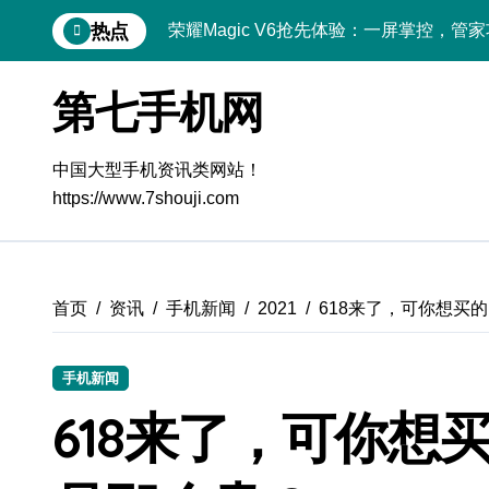
跳
热点
荣耀Magic V6抢先体验：一屏掌控，管
转
到
荣耀Magic8 RSR深度剖析：新功能惊
内
第七手机网
容
华为nova 15 Pro体验官揭秘：新机亮
三星Galaxy S26 Ultra抢先体验，揭
中国大型手机资讯类网站！
https://www.7shouji.com
荣耀ROBOT PHONE在手，资讯动态随
手机体验官揭秘：三星Galaxy Z Flip7 
手机体验官揭秘：REDMI K90配置亮点
首页
资讯
手机新闻
2021
618来了，可你想买
小米17 Pro Max在手，资讯动态一机全
荣耀Magic V6体验官揭秘：一屏掌控，
手机新闻
618来了，可你想
OPPO Find X9抢先揭秘！新资讯+超