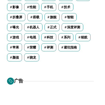
影像
性能
手机
技术
折叠屏
搭载
旗舰
智能
曝光
机器人
正式
深度评测
游戏
电视
科技
系列
续航
苹果
荣耀
评测
避坑指南
颜值
骁龙
广告