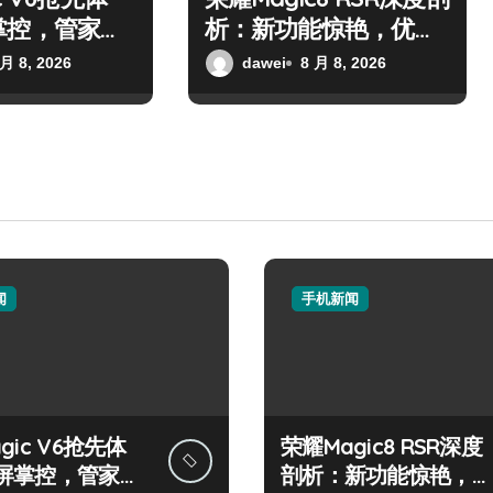
掌控，管家功
析：新功能惊艳，优惠
表！
来袭，评测抢先看！
 月 8, 2026
dawei
8 月 8, 2026
闻
手机新闻
gic V6抢先体
荣耀Magic8 RSR深度
屏掌控，管家功
剖析：新功能惊艳，优