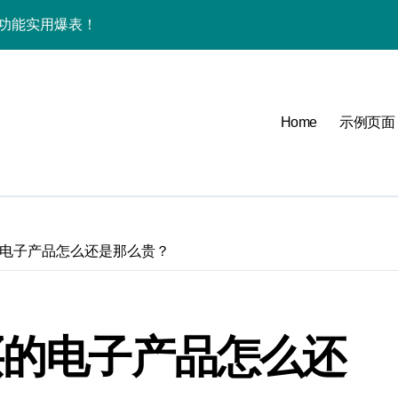
家功能实用爆表！
艳，优惠来袭，评测抢先看！
点+实用功能全掌握！
Home
示例页面
秘新机超炫亮点！
时速递不落后！
FE新机抢先看！
+发售详情全掌握！
的电子产品怎么还是那么贵？
览无遗漏！
新机玩法全指南！
买的电子产品怎么还
实用功能速来围观