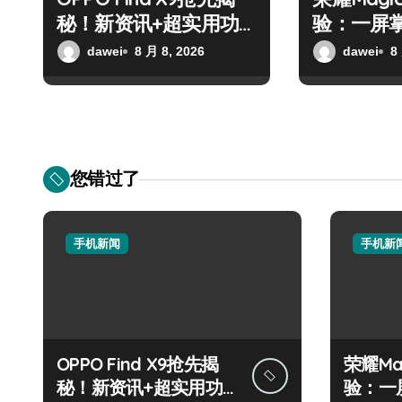
秘！新资讯+超实用功
验：一屏
能速来围观
能实用爆
dawei
8 月 8, 2026
dawei
8
您错过了
手机新闻
手机新
OPPO Find X9抢先揭
荣耀Ma
秘！新资讯+超实用功
验：一