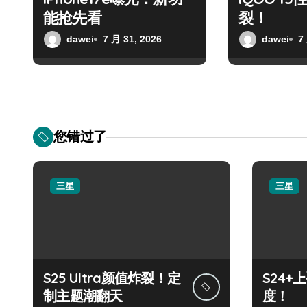
能抢先看
裂！
dawei
7 月 31, 2026
dawei
7
您错过了
三星
三星
S25 Ultra颜值炸裂！定
S24
制主题潮翻天
度！