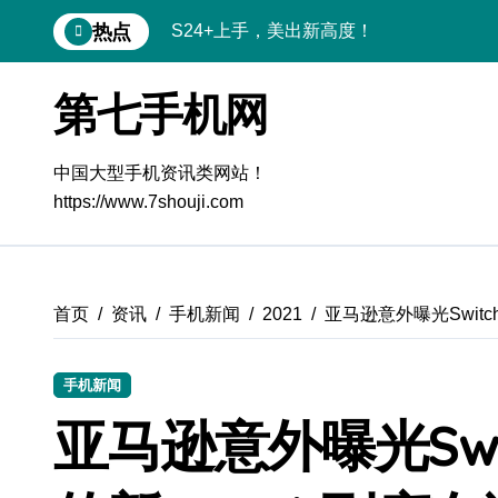
跳
S24+上手，美出新高度！
热点
转
到
S26+颜值暴击！机皇美颜秘籍大公开
内
第七手机网
容
A56 5G登场，刷新三星时尚新高度！
三星S26上手玩转个性美化｜手机体验官
中国大型手机资讯类网站！
S25美化秘籍：个性定制，炫酷随行
https://www.7shouji.com
Galaxy C55 5G潮玩定制，焕新体验无限
Galaxy C55 5G登场，美学新标杆！
首页
资讯
手机新闻
2021
亚马逊意外曝光Switc
Galaxy Z Flip6：折叠时尚，秒变潮流焦
Galaxy S25+闪亮登场，这样美炸全场！
手机新闻
亚马逊意外曝光Swi
S25 Ultra颜值炸裂！定制主题潮翻天