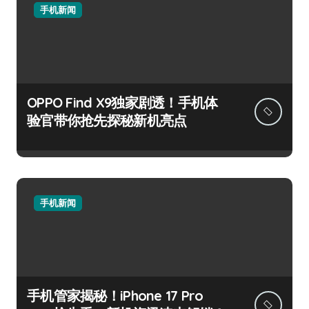
手机新闻
OPPO Find X9独家剧透！手机体
验官带你抢先探秘新机亮点
手机新闻
手机管家揭秘！iPhone 17 Pro