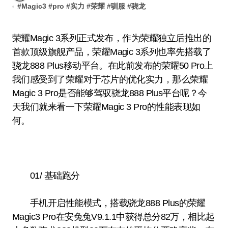
#
Magic3
#
pro
#
实力
#
荣耀
#
驯服
#
骁龙
荣耀Magic 3系列正式发布，作为荣耀独立后推出的
首款顶级旗舰产品，荣耀Magic 3系列也率先搭载了
骁龙888 Plus移动平台。在此前发布的荣耀50 Pro上
我们感受到了荣耀对于芯片的优化实力，那么荣耀
Magic 3 Pro是否能够驾驭骁龙888 Plus平台呢？今
天我们就来看一下荣耀Magic 3 Pro的性能表现如
何。
01/ 基础跑分
手机开启性能模式，搭载骁龙888 Plus的荣耀
Magic3 Pro在安兔兔V9.1.1中获得总分82万，相比起