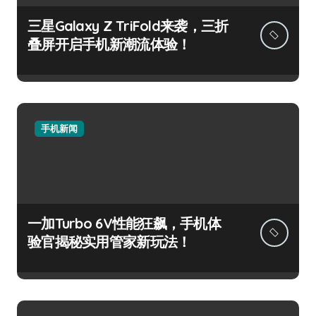
三星Galaxy Z TriFold来袭，三折
叠屏开启手机新潮流体验！
手机新闻
一加Turbo 6V性能狂飙，手机体
验官揭秘实用管家新玩法！