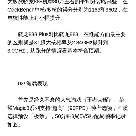
大多数骁龙888机型80万左右的平均分要略高些。在
GeekBench单核/多核的得分分别为1163和3602，在
单核性能上有小幅提升。
骁龙888 Plus对比骁龙888，在性能方面最主要
的区别就是X1超大核频率从2.84GHz提升到
3.0GHz，从跑分的情况看基本符合预期。
02/ 游戏表现
首先是经久不衰的人气游戏《王者荣耀》。荣
耀Magic3系列支持“超高”（90FPS）帧率选项，画质
选择预设「极致」，50分钟3局5V5匹配局帧率记录
如图。