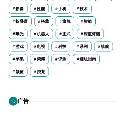
影像
性能
手机
技术
折叠屏
搭载
旗舰
智能
曝光
机器人
正式
深度评测
游戏
电视
科技
系列
续航
苹果
荣耀
评测
避坑指南
颜值
骁龙
广告