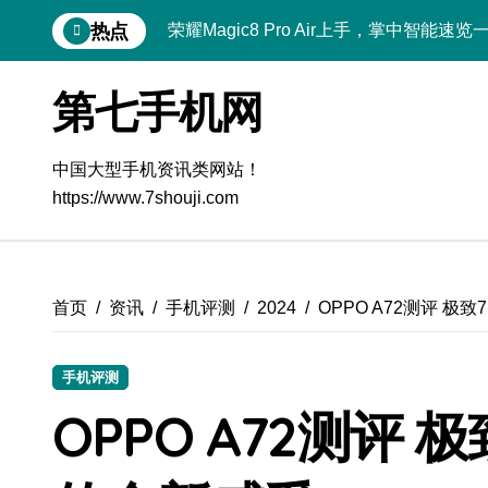
跳
热点
荣耀Magic8 Pro Air上手，掌中智能
转
到
OPPO Find X9 Pro深度体验：亮点
内
第七手机网
容
荣耀500 Pro携手MOLLY来袭！最新资
vivo S50 Pro mini来袭！小屏旗舰
中国大型手机资讯类网站！
https://www.7shouji.com
REDMI K90深度揭秘：性能影像双突
华为nova 15 Ultra新功能解锁，速来ge
荣耀ROBOT PHONE在手，智享生活
首页
资讯
手机评测
2024
OPPO A72测评 极
iPhone 17e震撼来袭！性能配置大升级
手机评测
三星Galaxy Z Fold7来袭！创新黑科
OPPO A72测评 
荣耀WIN资讯秒速达，手机管家助力体验