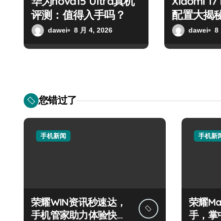
华为nova15 Ultra真机
Xiaomi 1
评测：值得入手吗？
配置大揭
dawei
8 月 4, 2026
dawei
8
您错过了
手机新闻
手机新
荣耀WIN资讯秒速达，
荣耀Mag
手机管家助力体验快人
手，掌