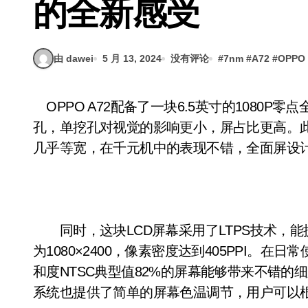
的全新感受
由 dawei
5 月 13, 2024
没有评论
#
7nm
#
A72
#
OPPO
OPPO A72配备了一块6.5英寸的1080P零点全面屏，屏幕左上角采用单挖孔设计，相比双挖
孔，单挖孔对视觉的影响更小，屏占比更高。此外
几乎等宽，在千元机中的表现不错，全面屏设计和窄
同时，这块LCD屏幕采用了LTPS技术，能提
为1080×2400，像素密度达到405PPI。在日
和度NTSC典型值82%的屏幕能够带来不错的
系统也提供了简单的屏幕色温调节，用户可以