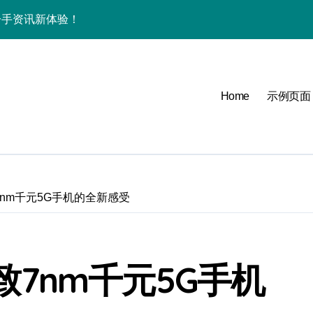
速览一手资讯新体验！
全揭秘+超实用技巧大放送
讯+玩机技巧一网打尽
Home
示例页面
亮点速览，体验官力荐！
破，体验官带你抢先看！
t优惠体验！
，资讯一键轻松掌控！
致7nm千元5G手机的全新感受
，速来围观！
技，掌中体验未来！
极致7nm千元5G手机
快人一步！