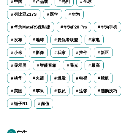
中国
产品线
亮相
全球
努比亚Z17S
医学
华为
华为MateRS保时捷
华为P20 Pro
华为手机
发布
地球
复仇者联盟
家电
小米
影像
我家
挂件
新区
显示屏
智能音箱
曝光
最高
桃华
火箭
爆发
电视
续航
美图
苹果
裁员
这张
选购技巧
锤子R1
颜值