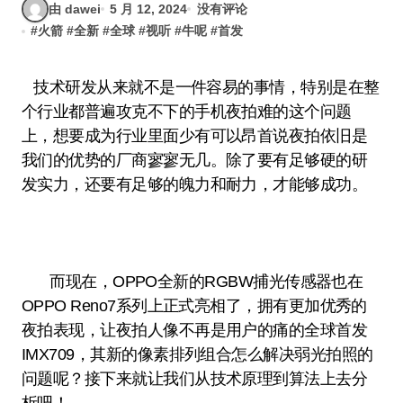
由 dawei
5 月 12, 2024
没有评论
#
火箭
#
全新
#
全球
#
视听
#
牛呢
#
首发
技术研发从来就不是一件容易的事情，特别是在整
个行业都普遍攻克不下的手机夜拍难的这个问题
上，想要成为行业里面少有可以昂首说夜拍依旧是
我们的优势的厂商寥寥无几。除了要有足够硬的研
发实力，还要有足够的魄力和耐力，才能够成功。
而现在，OPPO全新的RGBW捕光传感器也在
OPPO Reno7系列上正式亮相了，拥有更加优秀的
夜拍表现，让夜拍人像不再是用户的痛的全球首发
IMX709，其新的像素排列组合怎么解决弱光拍照的
问题呢？接下来就让我们从技术原理到算法上去分