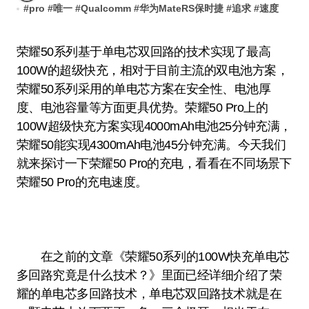
#
pro
#
唯一
#
Qualcomm
#
华为MateRS保时捷
#
追求
#
速度
荣耀50系列基于单电芯双回路的技术实现了最高
100W的超级快充，相对于目前主流的双电池方案，
荣耀50系列采用的单电芯方案在安全性、电池厚
度、电池容量等方面更具优势。荣耀50 Pro上的
100W超级快充方案实现4000mAh电池25分钟充满，
荣耀50能实现4300mAh电池45分钟充满。今天我们
就来探讨一下荣耀50 Pro的充电，看看在不同场景下
荣耀50 Pro的充电速度。
在之前的文章《荣耀50系列的100W快充单电芯
多回路究竟是什么技术？》里面已经详细介绍了荣
耀的单电芯多回路技术，单电芯双回路技术就是在