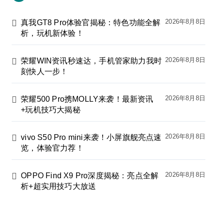
2026年8月8日
真我GT8 Pro体验官揭秘：特色功能全解
析，玩机新体验！
2026年8月8日
荣耀WIN资讯秒速达，手机管家助力我时
刻快人一步！
2026年8月8日
荣耀500 Pro携MOLLY来袭！最新资讯
+玩机技巧大揭秘
2026年8月8日
vivo S50 Pro mini来袭！小屏旗舰亮点速
览，体验官力荐！
2026年8月8日
OPPO Find X9 Pro深度揭秘：亮点全解
析+超实用技巧大放送