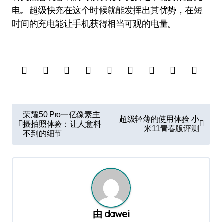
电。超级快充在这个时候就能发挥出其优势，在短
时间的充电能让手机获得相当可观的电量。
文
荣耀50 Pro一亿像素主
超级轻薄的使用体验 小
章
摄拍照体验：让人意料
米11青春版评测
不到的细节
导
航
由
dawei