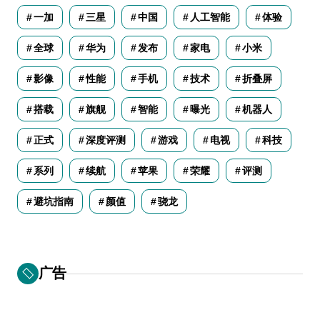
一加
三星
中国
人工智能
体验
全球
华为
发布
家电
小米
影像
性能
手机
技术
折叠屏
搭载
旗舰
智能
曝光
机器人
正式
深度评测
游戏
电视
科技
系列
续航
苹果
荣耀
评测
避坑指南
颜值
骁龙
广告