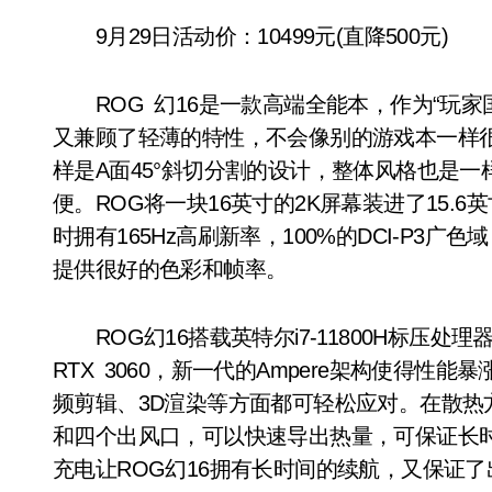
9月29日活动价：10499元(直降500元)
ROG 幻16是一款高端全能本，作为“玩家国
又兼顾了轻薄的特性，不会像别的游戏本一样很
样是A面45°斜切分割的设计，整体风格也是一
便。ROG将一块16英寸的2K屏幕装进了15.
时拥有165Hz高刷新率，100%的DCI-P3广
提供很好的色彩和帧率。
ROG幻16搭载英特尔i7-11800H标压处
RTX 3060，新一代的Ampere架构使得性
频剪辑、3D渲染等方面都可轻松应对。在散热
和四个出风口，可以快速导出热量，可保证长时间
充电让ROG幻16拥有长时间的续航，又保证