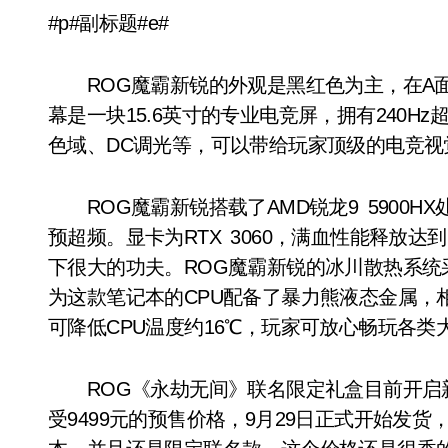
#p#副标题#e#
ROG魔霸新锐的外观是黑红色为主，在A面
幕是一块15.6英寸的专业电竞屏，拥有240Hz
色域、DC调光等，可以带给玩家顶级的电竞视
ROG魔霸新锐搭载了AMD锐龙9 5900HX
预超频。显卡为RTX 3060，满血性能释放达
下很大的功夫。ROG魔霸新锐的冰川散热系统
为这款笔记本的CPU配备了暴力熊液态金属，
可降低CPU温度约16℃，玩家可放心畅玩各
ROG《永劫无间》联名限定礼盒目前开启新
受9499元的预售价格，9月29日正式开始发