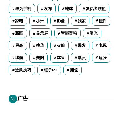
华为手机
发布
地球
复仇者联盟
家电
小米
影像
我家
挂件
新区
显示屏
智能音箱
曝光
最高
桃华
火箭
爆发
电视
续航
美图
苹果
裁员
这张
选购技巧
锤子R1
颜值
广告