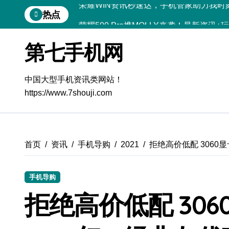
跳
热点
荣耀500 Pro携MOLLY来袭！最新资讯
转
到
vivo S50 Pro mini来袭！小屏旗舰
内
第七手机网
容
OPPO Find X9 Pro深度揭秘：亮点
REDMI K90深度揭秘：配置亮点全掌握
中国大型手机资讯类网站！
https://www.7shouji.com
荣耀ROBOT PHONE在手，智能资讯生
华为nova15 Ultra新功能解锁，优惠速
iPhone 17e重磅来袭！性能配置升级全
首页
资讯
手机导购
2021
拒绝高价低配 3060
三星Galaxy Z Fold7体验：创新科技
手机导购
真我GT8 Pro体验官揭秘：特色功能全
拒绝高价低配 30