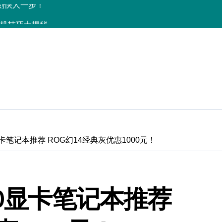
+玩机技巧大揭秘
亮点速览，体验官力荐！
全解析+超实用技巧大放送
，体验官力荐！
活一键全掌控！
递，速来体验！
解析速围观
显卡笔记本推荐 ROG幻14经典灰优惠1000元！
，折叠屏新巅峰！
解析，玩机新体验！
60显卡笔记本推荐