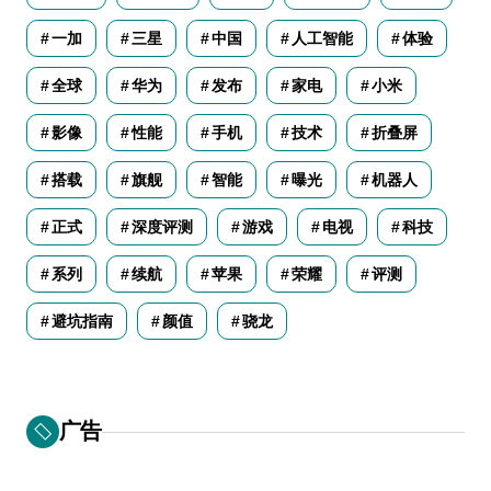
一加
三星
中国
人工智能
体验
全球
华为
发布
家电
小米
影像
性能
手机
技术
折叠屏
搭载
旗舰
智能
曝光
机器人
正式
深度评测
游戏
电视
科技
系列
续航
苹果
荣耀
评测
避坑指南
颜值
骁龙
广告