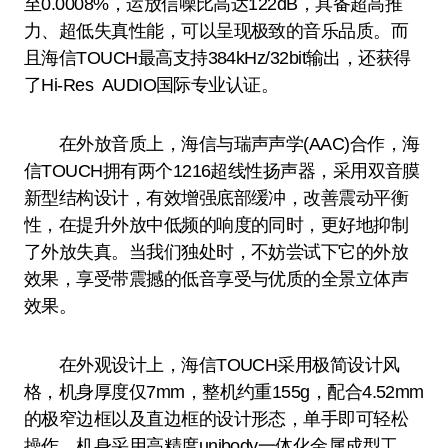
至0.0008%，运放信噪比高达122dB，具备超高推
力、超低失真性能，可以呈现极致的音乐品质。而
且海信TOUCH最高支持384kHz/32bit输出，还获得
了Hi-Res AUDIO国际专业认证。
在外放音质上，海信与瑞声声学(AAC)合作，海
信TOUCH拥有两个1216超线性扬声器，采用双音膜
新型结构设计，有效增强底部缓冲，改善震动平衡
性，在提升外放中低频的响度的同时，更好地抑制
了外放失真。当我们独处时，不妨尝试下它的外放
效果，享受带震撼的低音享受与优质的全景立体声
效果。
在外观设计上，海信TOUCH采用极简设计风
格，机身厚度仅7mm，整机约重155g，配合4.52mm
的极窄边框以及直边框的设计形态，单手即可轻松
操作。机身采用高精度unibody一体化金属成型工