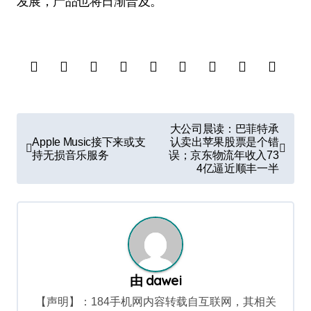
发展，产品也将日渐普及。
文
大公司晨读：巴菲特承
章
Apple Music接下来或支
认卖出苹果股票是个错
持无损音乐服务
误；京东物流年收入73
导
4亿逼近顺丰一半
航
由
dawei
【声明】：184手机网内容转载自互联网，其相关