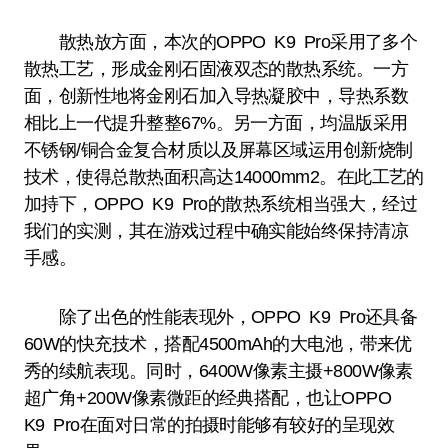
散热放方面，本次的OPPO K9 Pro采用了多个
散热工艺，形成金刚石固液双态的散热系统。一方
面，创新性地将金刚石加入导热凝胶中，导热系数
相比上一代提升整整67%。另一方面，均温版采用
不锈钢/铜合金复合材质以及屏幕区域运用创新烧制
技术，使得总散热面积高达14000mm2。在此工艺的
加持下，OPPO K9 Pro的散热系统相当强大，经过
我们的实测，其在游戏过程中确实能始终保持清凉
手感。
除了出色的性能表现外，OPPO K9 Pro还具备
60W的快充技术，搭配4500mAh的大电池，带来优
秀的续航表现。同时，6400W像素主摄+800W像素
超广角+200W像素微距的经典搭配，也让OPPO
K9 Pro在面对日常的拍摄时能够有较好的呈现效