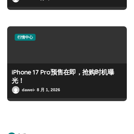
行情中心
iPhone 17 Pro预售在即，抢购时机曝
光！
dawei
8 月 1, 2026