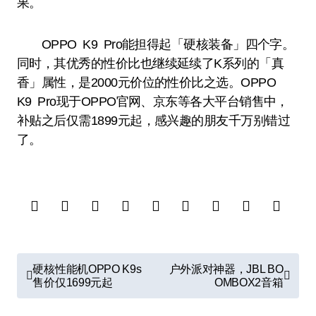
果。
OPPO K9 Pro能担得起「硬核装备」四个字。
同时，其优秀的性价比也继续延续了K系列的「真
香」属性，是2000元价位的性价比之选。OPPO
K9 Pro现于OPPO官网、京东等各大平台销售中，
补贴之后仅需1899元起，感兴趣的朋友千万别错过
了。
文
硬核性能机OPPO K9s
户外派对神器，JBL BO
章
售价仅1699元起
OMBOX2音箱
导