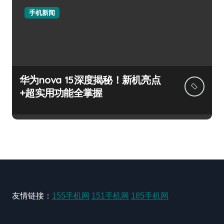
手机新闻
华为nova 15深度揭秘！新机亮点
+超实用功能全掌握
友情链接：
155手机网
151手机网
185手机网