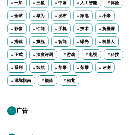
一加
三星
中国
人工智能
体验
全球
华为
发布
家电
小米
影像
性能
手机
技术
折叠屏
搭载
旗舰
智能
曝光
机器人
正式
深度评测
游戏
电视
科技
系列
续航
苹果
荣耀
评测
避坑指南
颜值
骁龙
广告