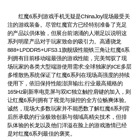
红魔6系列游戏手机无疑是ChinaJoy现场最受关
注的游戏装备。尽管红魔官方已经特别准备了充足
的产品以供体验，但展台前汹涌的人潮足以说明这
系列明星产品对于玩家致命的吸引力。高通骁龙
888+LPDDR5+UFS3.1旗舰级性能铁三角让红魔6系
列拥有目前移动端最强的游戏性能，完美驾驭了现
场玩家的各类大型端游使用需求;全球独家的ICE多层
多维散热系统保证了红魔6系列在现场高强度的持续
使用下，依旧保持性能澎湃输出;行业最高规格的
165Hz刷新率电竞屏与双IC独立触控肩键的加入，则
让红魔6系列拥有了视觉与操控的全方位畅爽体验。
诚然，现场大多数玩家并不能悉数了解红魔6系列背
后所承载的行业极致创新与领域高精尖技术，但排
队体验的长龙以及他们洋溢在脸上的游戏激情已经
是对红魔6系列最佳的褒奖。