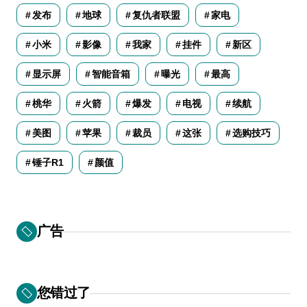
发布
地球
复仇者联盟
家电
小米
影像
我家
挂件
新区
显示屏
智能音箱
曝光
最高
桃华
火箭
爆发
电视
续航
美图
苹果
裁员
这张
选购技巧
锤子R1
颜值
广告
您错过了