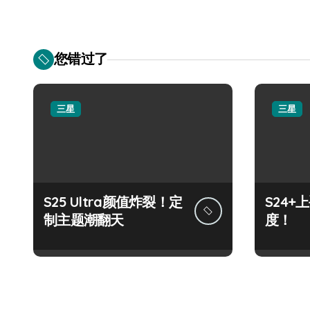
您错过了
三星
三星
S25 Ultra颜值炸裂！定
S24
制主题潮翻天
度！