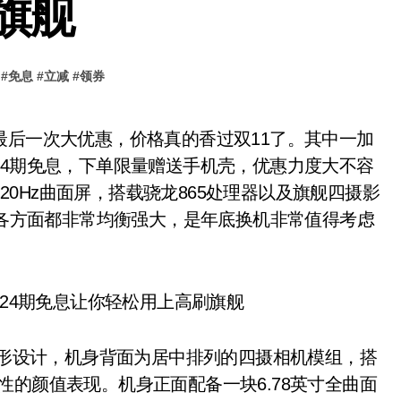
旗舰
#
免息
#
立减
#
领券
可享受24期免息，下单限量赠送手机壳，优惠力度大不容
120Hz曲面屏，搭载骁龙865处理器以及旗舰四摄影
，各方面都非常均衡强大，是年底换机非常值得考虑
外形设计，机身背面为居中排列的四摄相机模组，搭
性的颜值表现。机身正面配备一块6.78英寸全曲面