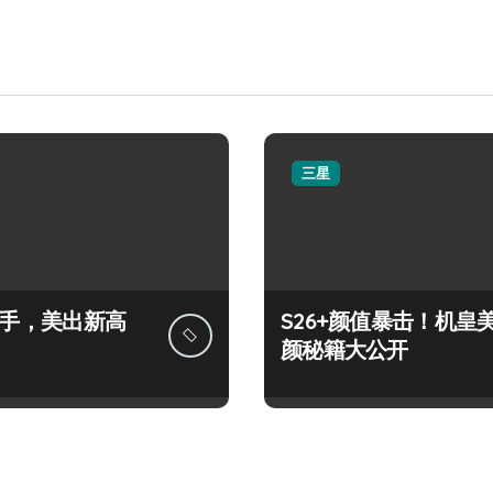
三星
+上手，美出新高
S26+颜值暴击！机皇
颜秘籍大公开