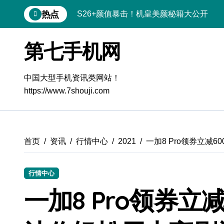
跳
热点
S26+颜值暴击！机皇美颜秘籍大公开
转
到
A56 5G登场，刷新三星时尚新高度！
内
第七手机网
容
三星S26上手玩转个性美化｜手机体验官
S25美化秘籍：个性定制，炫酷随行
中国大型手机资讯类网站！
https://www.7shouji.com
Galaxy C55 5G潮玩定制，焕新体验无限
Galaxy C55 5G登场，美学新标杆！
Galaxy Z Flip6：折叠时尚，秒变潮流焦
首页
资讯
行情中心
2021
一加8 Pro领券立减
Galaxy S25+闪亮登场，这样美炸全场！
行情中心
S25 Ultra颜值炸裂！定制主题潮翻天
一加8 Pro领券立