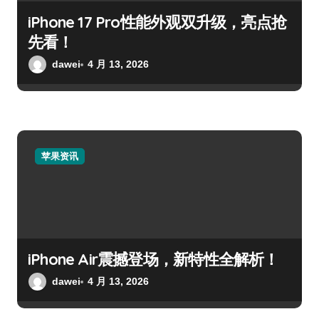
iPhone 17 Pro性能外观双升级，亮点抢
先看！
dawei
4 月 13, 2026
苹果资讯
iPhone Air震撼登场，新特性全解析！
dawei
4 月 13, 2026