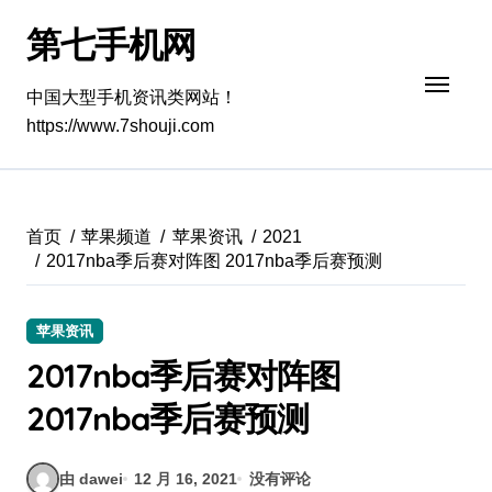
跳
第七手机网
转
到
内
中国大型手机资讯类网站！
容
https://www.7shouji.com
首页
苹果频道
苹果资讯
2021
2017nba季后赛对阵图 2017nba季后赛预测
苹果资讯
2017nba季后赛对阵图
2017nba季后赛预测
由 dawei
12 月 16, 2021
没有评论