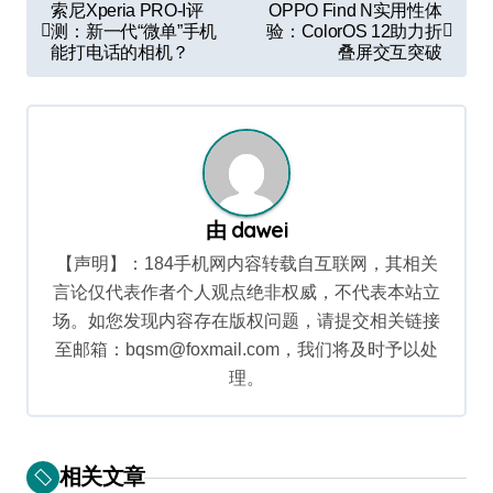
文
索尼Xperia PRO-I评
OPPO Find N实用性体
章
测：新一代“微单”手机
验：ColorOS 12助力折
能打电话的相机？
叠屏交互突破
导
航
由
dawei
【声明】：184手机网内容转载自互联网，其相关
言论仅代表作者个人观点绝非权威，不代表本站立
场。如您发现内容存在版权问题，请提交相关链接
至邮箱：bqsm@foxmail.com，我们将及时予以处
理。
相关文章