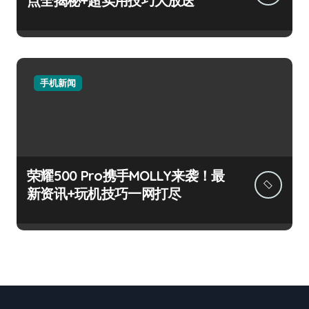
点全揭秘+超实用技巧大放送
手机新闻
荣耀500 Pro携手MOLLY来袭！最
新资讯+玩机技巧一网打尽