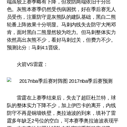
端虽较上赛季略有下降，但攻防两端依旧十分出
色。灰熊本赛季仍然受伤病困扰，好在季后赛无人
员受伤，注重防守是灰熊队的建队基础，黑白二熊
轮番上阵效果十分明显。马刺内线失去防守大闸邓
肯，面对黑白二熊显然较为吃力。但马刺整体实力
依然高出灰熊不少，看好马刺过关，但费力不少。
预测比分：马刺4:1晋级。
火箭VS雷霆：
雷霆在上赛季结束后，失去了超巨杜兰特，球
队的整体实力下降不少，加上伊巴卡的离开，内线
防守不再是铜墙铁壁，奥拉迪波的到来，填补了雷
霆多年缺乏2号位的空白，可本赛季奥拉迪波表现平