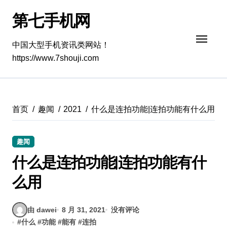
跳
第七手机网
转
到
内
中国大型手机资讯类网站！
容
https://www.7shouji.com
首页
趣闻
2021
什么是连拍功能|连拍功能有什么用
趣闻
什么是连拍功能|连拍功能有什
么用
由 dawei
8 月 31, 2021
没有评论
#
什么
#
功能
#
能有
#
连拍