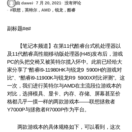
由 dawei
7 月 20, 2021
没有评论
#
联想，英特尔，AMD，锐龙，酷睿
副标题#e#
【笔记本频道】在第11代酷睿台式机处理器以
及11代酷睿高性能移动版处理器(H45)发布后，游戏
PC的头把交椅又被英特尔揽入怀中。此前已经给大
家分享了“酷睿i9-11980HK与锐龙9 5900H的游戏对
比”、“酷睿i9-11900K与锐龙R9 5900X对比评测”。这
一次，我们进行英特尔与AMD在主流段位游戏本的
对比，选择模具、显卡、内存、存储、屏幕甚至价
格都几乎一摸一样的两款游戏本——联想拯救者
Y7000P与拯救者R7000P作为平台。
两款游戏本的具体规格如下，可以看到，这次