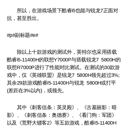
所以，在游戏场景下酷睿i5也能与锐龙7正面对
抗，甚至胜出。
#p#副标题#e#
除以上十款游戏的测试外，英特尔也采用搭载
酷睿i5-11400H的联想Y7000P与搭载锐龙7 5800H的
联想R7000P进行了性能对比测试。在测试的30款游
戏中，仅《英雄联盟》是锐龙7 5800H领先超过3%;
其余29款游戏酷睿i5-11400H与锐龙 5800H或打平
(差距在3%以内)，或领先。
其中《刺客信条：英灵殿》、《古墓丽影：暗
影》、《刺客信条：奥德赛》、《看门狗：军团》
以及《荒野大镖客2》等五款游戏，酷睿i5-11400H