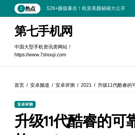
跳
热点
S26+颜值暴击！机皇美颜秘籍大公开
转
到
A56 5G登场，刷新三星时尚新高度！
内
第七手机网
容
三星S26上手玩转个性美化｜手机体验官
S25美化秘籍：个性定制，炫酷随行
中国大型手机资讯类网站！
https://www.7shouji.com
Galaxy C55 5G潮玩定制，焕新体验无限
Galaxy C55 5G登场，美学新标杆！
Galaxy Z Flip6：折叠时尚，秒变潮流焦
首页
安卓频道
安卓评测
2021
升级11代酷睿的可靠
Galaxy S25+闪亮登场，这样美炸全场！
安卓评测
S25 Ultra颜值炸裂！定制主题潮翻天
升级11代酷睿的可