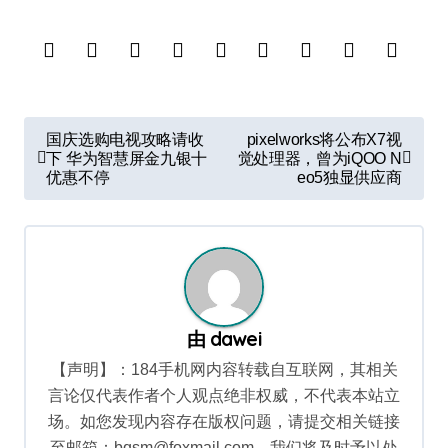
文
国庆选购电视攻略请收
pixelworks将公布X7视
章
下 华为智慧屏金九银十
觉处理器，曾为iQOO N
优惠不停
eo5独显供应商
导
航
由
dawei
【声明】：184手机网内容转载自互联网，其相关
言论仅代表作者个人观点绝非权威，不代表本站立
场。如您发现内容存在版权问题，请提交相关链接
至邮箱：bqsm@foxmail.com，我们将及时予以处