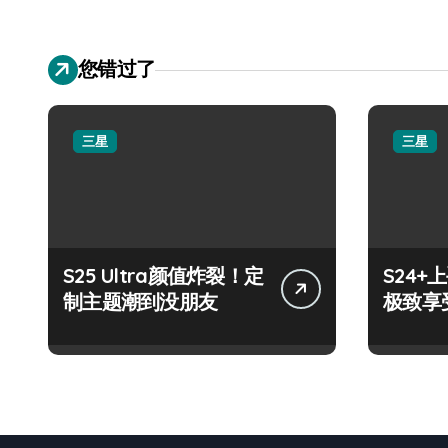
您错过了
三星
三星
S25 Ultra颜值炸裂！定
S24
制主题潮到没朋友
极致享