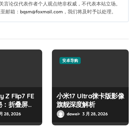
相关言论仅代表作者个人观点绝非权威，不代表本站立场。
：bqsm@foxmail.com，我们将及时予以处理。
安卓导购
 Z Flip7 FE
小米17 Ultra徕卡版影像
秘：折叠屏高
旗舰深度解析
选
月 28, 2026
dawei
3 月 28, 2026