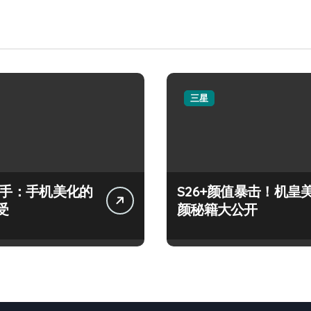
三星
+上手：手机美化的
S26+颜值暴击！机皇
受
颜秘籍大公开