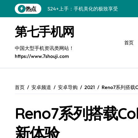
跳
热点
S24+上手：手机美化的极致享受
转
到
S26+颜值暴击！机皇美颜秘籍大公开
内
第七手机网
容
A56 5G惊艳登场，三星新风尚来了！
首页
三星S26上手：3招秒变个性手机
中国大型手机资讯类网站！
https://www.7shouji.com
S25美化秘籍：个性定制，炫酷随行
Galaxy C55 5G潮定新玩法
Galaxy C55 5G登场，美学新标杆！
首页
安卓频道
安卓导购
2021
Reno7系列搭载C
Galaxy Z Flip6：折叠间，尽享潮流美学
Reno7系列搭载Co
Galaxy S25+闪亮登场，这样美到夺目！
S25 Ultra颜值炸裂！定制主题潮到没朋友
新体验