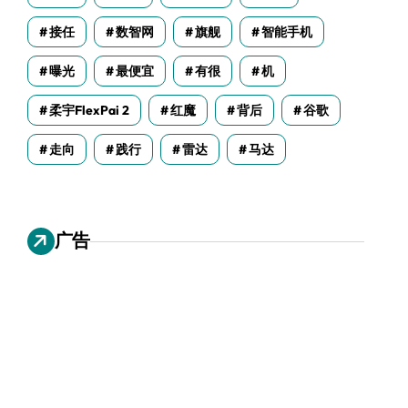
接任
数智网
旗舰
智能手机
曝光
最便宜
有很
机
柔宇FlexPai 2
红魔
背后
谷歌
走向
践行
雷达
马达
广告