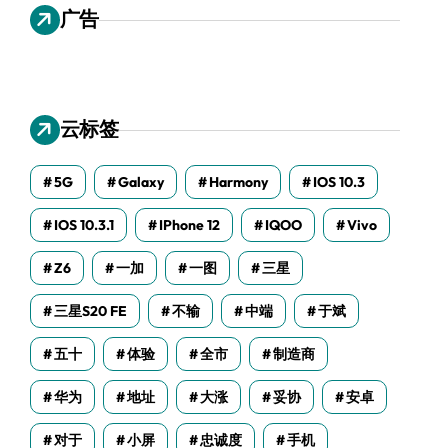
广告
云标签
5G
Galaxy
Harmony
IOS 10.3
IOS 10.3.1
IPhone 12
IQOO
Vivo
Z6
一加
一图
三星
三星S20 FE
不输
中端
于斌
五十
体验
全市
制造商
华为
地址
大涨
妥协
安卓
对于
小屏
忠诚度
手机