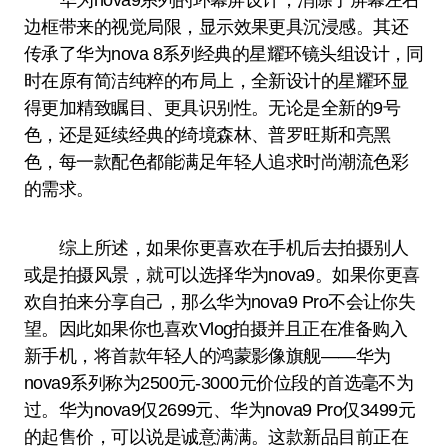
华为nova9系列的环幕屏设计，消除了屏幕左右
边框带来的视觉局限，显示效果更具沉浸感。其还
传承了华为nova 8系列经典的星耀环镜头组设计，同
时在原有简洁纯粹的布局上，全新设计的星耀环显
得更加精致瞩目、更具识别性。无论是全新的9号
色，还是延续经典的绮境森林、普罗旺斯和亮黑
色，每一款配色都能满足年轻人追求时尚潮流色彩
的需求。
综上所述，如果你更喜欢在手机后去拍摄别人
或是拍摄风景，就可以选择华为nova9。如果你更喜
欢自拍来分享自己，那么华为nova9 Pro不会让你失
望。因此如果你也喜欢Vlog拍摄并且正在准备购入
新手机，将首款年轻人的鸿蒙影像旗舰——华为
nova9系列称为2500元-3000元价位段的首选毫不为
过。华为nova9仅2699元、华为nova9 Pro仅3499元
的起售价，可以说是诚意满满。这款新品目前正在