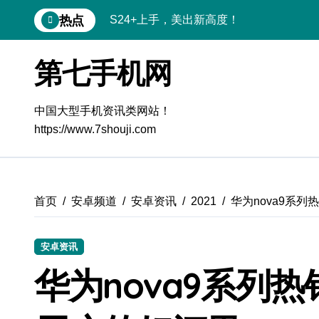
跳
S24+上手，美出新高度！
热点
转
S26+颜值暴击！机皇美颜秘籍大公开
到
内
第七手机网
A56 5G登场，刷新三星时尚新高度！
容
三星S26上手玩转个性美化｜手机体验官
中国大型手机资讯类网站！
S25美化秘籍：个性定制，炫酷随行
https://www.7shouji.com
Galaxy C55 5G潮玩定制，焕新体验无限
Galaxy C55 5G登场，美学新标杆！
首页
安卓频道
安卓资讯
2021
华为nova9系
Galaxy Z Flip6：折叠时尚，秒变潮流焦
Galaxy S25+闪亮登场，这样美炸全场！
安卓资讯
S25 Ultra颜值炸裂！定制主题潮翻天
华为nova9系列