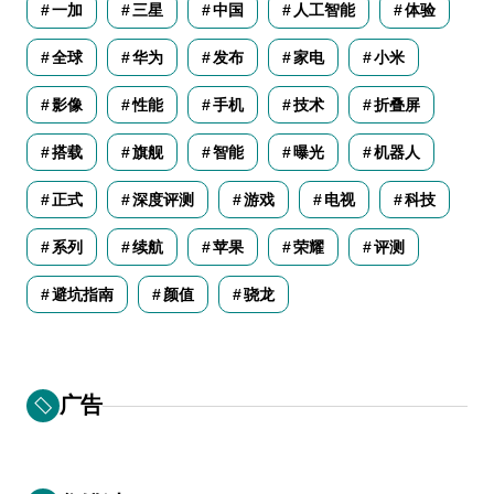
一加
三星
中国
人工智能
体验
全球
华为
发布
家电
小米
影像
性能
手机
技术
折叠屏
搭载
旗舰
智能
曝光
机器人
正式
深度评测
游戏
电视
科技
系列
续航
苹果
荣耀
评测
避坑指南
颜值
骁龙
广告