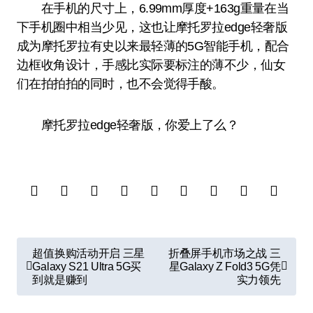
在手机的尺寸上，6.99mm厚度+163g重量在当
下手机圈中相当少见，这也让摩托罗拉edge轻奢版
成为摩托罗拉有史以来最轻薄的5G智能手机，配合
边框收角设计，手感比实际要标注的薄不少，仙女
们在拍拍拍的同时，也不会觉得手酸。
摩托罗拉edge轻奢版，你爱上了么？
文
超值换购活动开启 三星
折叠屏手机市场之战 三
章
Galaxy S21 Ultra 5G买
星Galaxy Z Fold3 5G凭
到就是赚到
实力领先
导